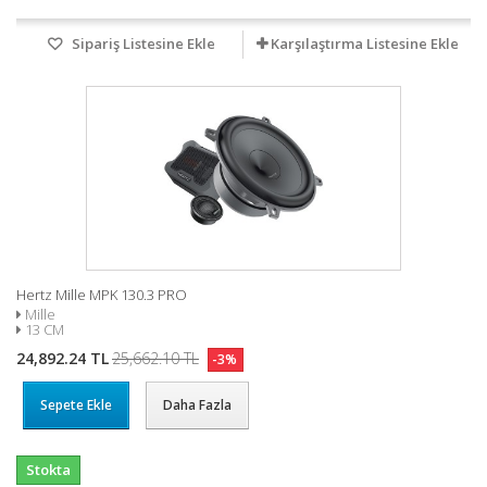
Sipariş Listesine Ekle
Karşılaştırma Listesine Ekle
Hertz Mille MPK 130.3 PRO
Mille
13 CM
24,892.24 TL
25,662.10 TL
-3%
Sepete Ekle
Daha Fazla
Stokta