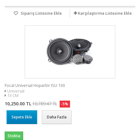
Sipariş Listesine Ekle
Karşılaştırma Listesine Ekle
Focal Universal Hoparlör ISU 130
Universal
13 CM
10,250.00 TL
10,789.47 TL
-5%
Sepete Ekle
Daha Fazla
Stokta