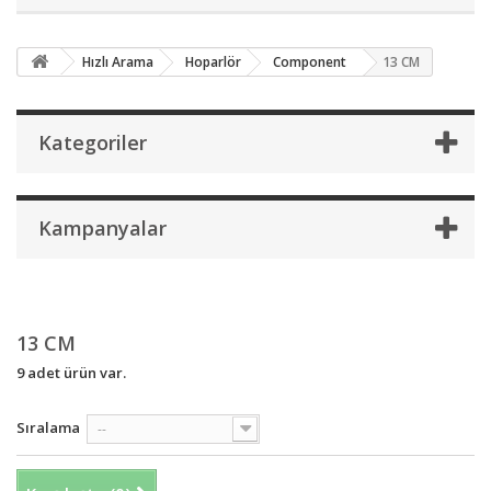
Hızlı Arama
Hoparlör
Component
13 CM
Kategoriler
Kampanyalar
13 CM
9 adet ürün var.
Sıralama
--