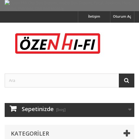
İletişim
Oturum Aç
Sepetinizde
[boş]
KATEGORILER