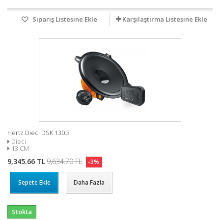
Sipariş Listesine Ekle
Karşılaştırma Listesine Ekle
Hertz Dieci DSK 130.3
Dieci
13 CM
9,345.66 TL
9,634.70 TL
-3%
Sepete Ekle
Daha Fazla
Stokta