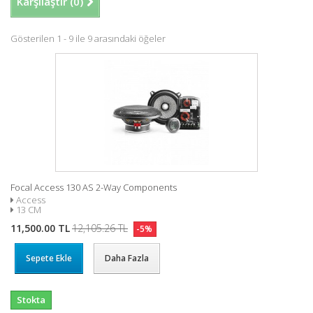
Karşılaştır (
0
)
Gösterilen 1 - 9 ile 9 arasındaki öğeler
Focal Access 130 AS 2-Way Components
Access
13 CM
11,500.00 TL
12,105.26 TL
-5%
Sepete Ekle
Daha Fazla
Stokta