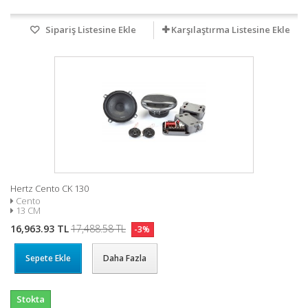
Sipariş Listesine Ekle
Karşılaştırma Listesine Ekle
Hertz Cento CK 130
Cento
13 CM
16,963.93 TL
17,488.58 TL
-3%
Sepete Ekle
Daha Fazla
Stokta