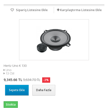
Sipariş Listesine Ekle
Karşılaştırma Listesine Ekle
Hertz Uno K 130
Uno
13 CM
9,345.66 TL
9,634.70 TL
-3%
Sepete Ekle
Daha Fazla
Stokta