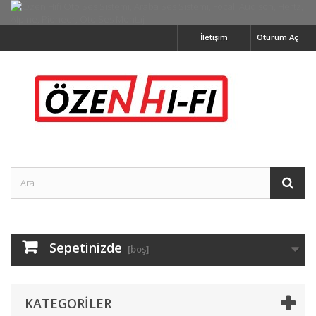
İletişim
Oturum Aç
Sepetinizde
[boş]
KATEGORILER