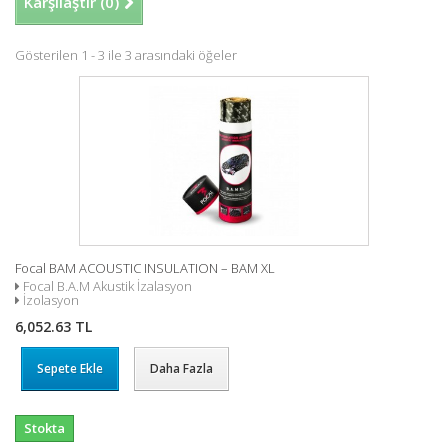
Karşılaştır (
0
)
Gösterilen 1 - 3 ile 3 arasındaki öğeler
Focal BAM ACOUSTIC INSULATION – BAM XL
Focal B.A.M Akustik İzalasyon
İzolasyon
6,052.63 TL
Sepete Ekle
Daha Fazla
Stokta