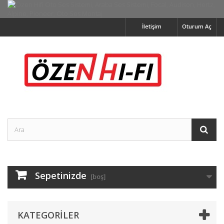
İletişim
Oturum Aç
Sepetinizde
[boş]
KATEGORILER