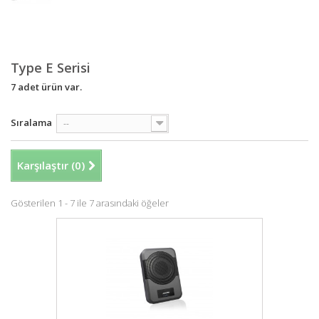
Type E Serisi
7 adet ürün var.
Sıralama
--
Karşılaştır (
0
)
Gösterilen 1 - 7 ile 7 arasındaki öğeler