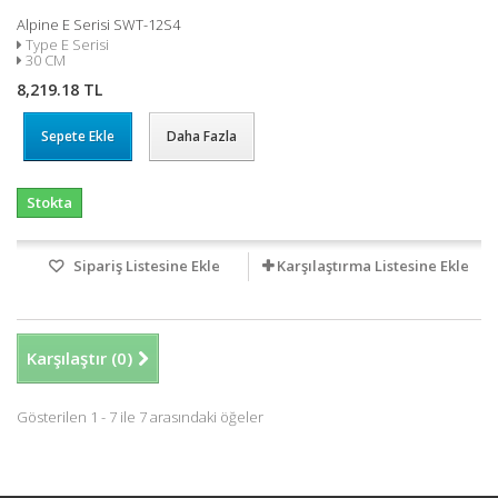
Alpine E Serisi SWT-12S4
Type E Serisi
30 CM
8,219.18 TL
Sepete Ekle
Daha Fazla
Stokta
Sipariş Listesine Ekle
Karşılaştırma Listesine Ekle
Karşılaştır (
0
)
Gösterilen 1 - 7 ile 7 arasındaki öğeler