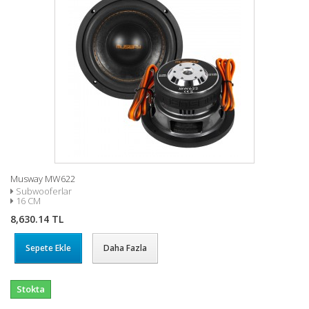
Musway MW622
Subwooferlar
16 CM
8,630.14 TL
Sepete Ekle
Daha Fazla
Stokta