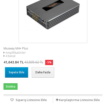
Musway M4+ Plus
Amplifikatörler
4 Kanal
41,643.84 TL
43,835.62 TL
-5%
Sepete Ekle
Daha Fazla
Stokta
Sipariş Listesine Ekle
Karşılaştırma Listesine Ekle