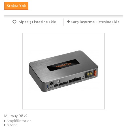
Stokta Yok
Sipariş Listesine Ekle
Karşılaştırma Listesine Ekle
Musway D8 v2
Amplifikatörler
8 Kanal