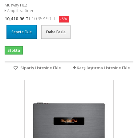
Musway HL2
Amplifikatörler
10,410.96 TL
10,958.90 TL
-5%
Sepete Ekle
Daha Fazla
Stokta
Sipariş Listesine Ekle
Karşılaştırma Listesine Ekle