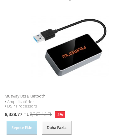
Musway Bts Bluetooth
Amplifikatörler
DSP Processors
8,328.77 TL
8,767.12 TL
-5%
Sepete Ekle
Daha Fazla