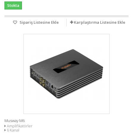
Stokta
Sipariş Listesine Ekle
Karşılaştırma Listesine Ekle
Musway M6
Amplifikatörler
6 Kanal