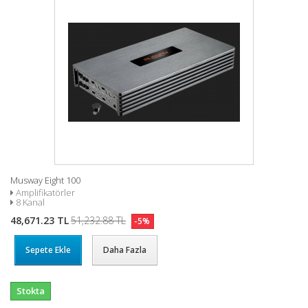
Musway Eight 100
Amplifikatörler
8 Kanal
48,671.23 TL
51,232.88 TL
-5%
Sepete Ekle
Daha Fazla
Stokta