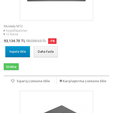
Musway M12
Amplifikatörler
12 Kanal
93,134.70 TL
98,036.53 TL
-5%
Sepete Ekle
Daha Fazla
Stokta
Sipariş Listesine Ekle
Karşılaştırma Listesine Ekle