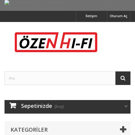
İletişim
Oturum Aç
Sepetinizde
[boş]
KATEGORILER