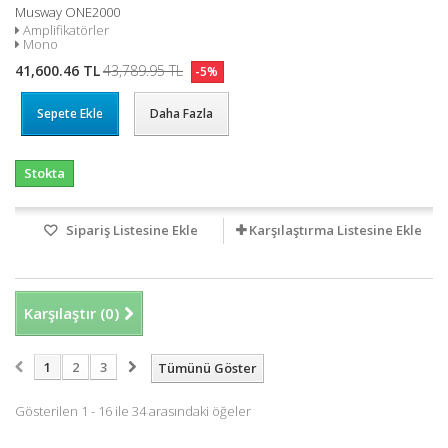
Musway ONE2000
Amplifikatörler
Mono
41,600.46 TL
43,789.95 TL
-5%
Sepete Ekle
Daha Fazla
Stokta
Sipariş Listesine Ekle
Karşılaştırma Listesine Ekle
Karşılaştır (
0
)
1
2
3
Tümünü Göster
Gösterilen 1 - 16 ile 34 arasındaki öğeler