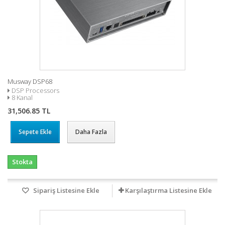
Musway DSP68
DSP Processors
8 Kanal
31,506.85 TL
Sepete Ekle
Daha Fazla
Stokta
Sipariş Listesine Ekle
Karşılaştırma Listesine Ekle