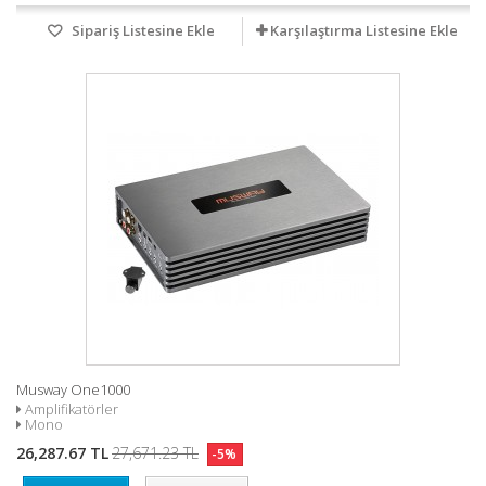
Sipariş Listesine Ekle
Karşılaştırma Listesine Ekle
Musway One1000
Amplifikatörler
Mono
26,287.67 TL
27,671.23 TL
-5%