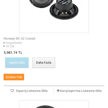
Musway MC 62 Coaxial
Hoparlörler
16 CM
5,981.74 TL
Sepete Ekle
Daha Fazla
Stokta Yok
Sipariş Listesine Ekle
Karşılaştırma Listesine Ekle