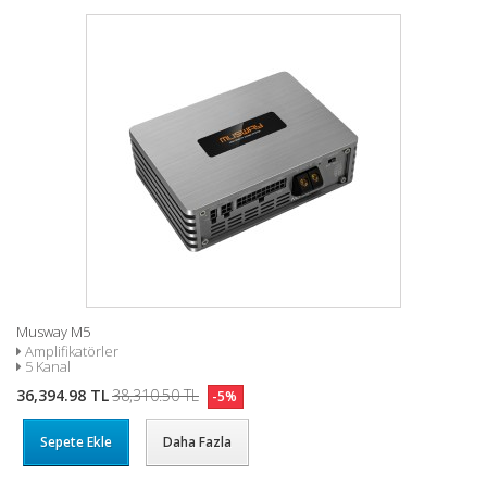
Musway M5
Amplifikatörler
5 Kanal
36,394.98 TL
38,310.50 TL
-5%
Sepete Ekle
Daha Fazla