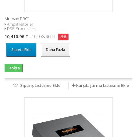
Musway DRC1
Amplifikatörler
DSP Processors
10,410.96 TL
10,958.90 TL
-5%
Sepete Ekle
Daha Fazla
Stokta
Sipariş Listesine Ekle
Karşılaştırma Listesine Ekle