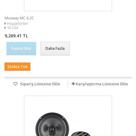
Musway MC 6.2C
Hoparlörler
16 CM
9,269.41 TL
Sepete Ekle
Daha Fazla
Stokta Yok
Sipariş Listesine Ekle
Karşılaştırma Listesine Ekle