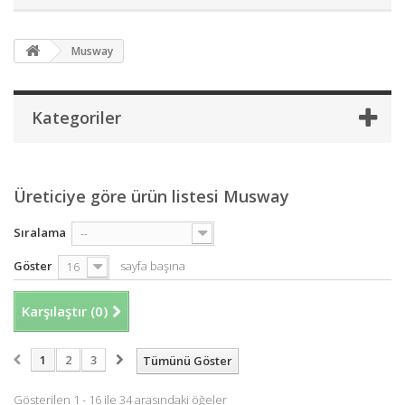
Musway
Kategoriler
Üreticiye göre ürün listesi Musway
Sıralama
--
Göster
sayfa başına
16
Karşılaştır (
0
)
1
2
3
Tümünü Göster
Gösterilen 1 - 16 ile 34 arasındaki öğeler