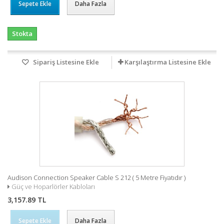
Sepete Ekle
Daha Fazla
Stokta
Sipariş Listesine Ekle
Karşılaştırma Listesine Ekle
Audison Connection Speaker Cable S 212 ( 5 Metre Fiyatıdır )
Güç ve Hoparlörler Kabloları
3,157.89 TL
Sepete Ekle
Daha Fazla