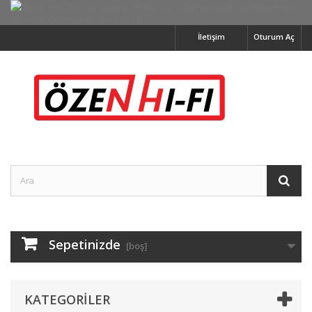
İletişim
Oturum Aç
Sepetinizde
[boş]
KATEGORILER