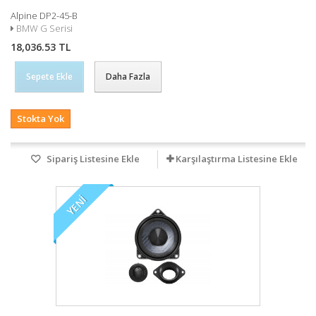
Alpine DP2-45-B
BMW G Serisi
18,036.53 TL
Sepete Ekle
Daha Fazla
Stokta Yok
Sipariş Listesine Ekle
Karşılaştırma Listesine Ekle
YENI