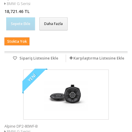
BMW G Serisi
18,721.46 TL
Sepete Ekle
Daha Fazla
Stokta Yok
Sipariş Listesine Ekle
Karşılaştırma Listesine Ekle
YENI
Alpine DP2-80WF-B
BMW G Serisi