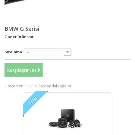
BMW G Serisi
7 adet ürün var.
Sıralama
--
Karşılaştır (
0
)
Gösterilen 1 - 7 ile 7 arasındaki öğeler
YENI