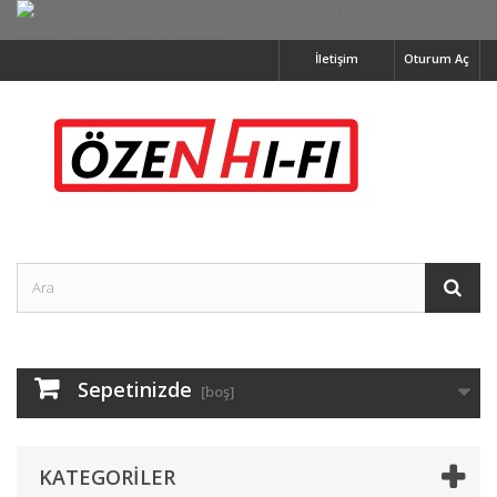
İletişim
Oturum Aç
Sepetinizde
[boş]
KATEGORILER