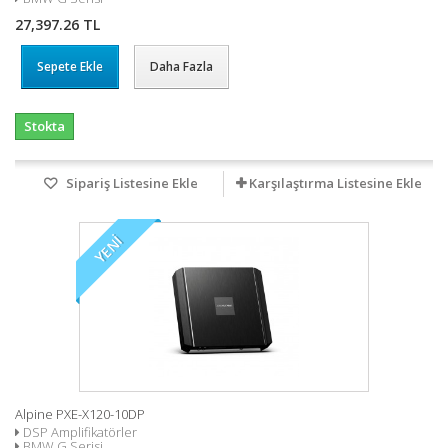
27,397.26 TL
Sepete Ekle
Daha Fazla
Stokta
Sipariş Listesine Ekle
Karşılaştırma Listesine Ekle
YENI
Alpine PXE-X120-10DP
DSP Amplifikatörler
BMW G Serisi