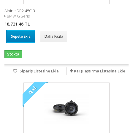
Alpine DP2-45C-B
BMW G Serisi
18,721.46 TL
Sepete Ekle
Daha Fazla
Stokta
Sipariş Listesine Ekle
Karşılaştırma Listesine Ekle
YENI