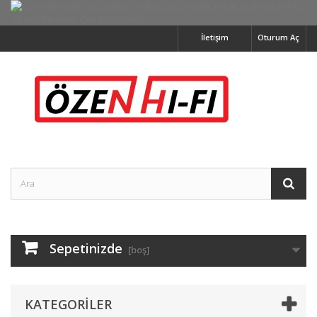
İletişim
Oturum Aç
Sepetinizde
[boş]
KATEGORILER