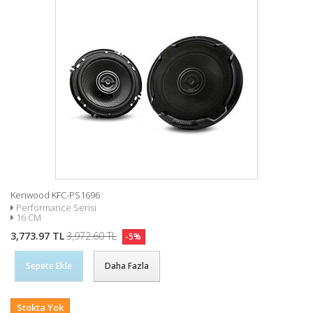
Kenwood KFC-PS1696
Performance Serisi
16 CM
3,773.97 TL
3,972.60 TL
-5%
Sepete Ekle
Daha Fazla
Stokta Yok