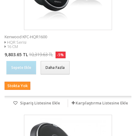
Kenwood KFC-HQR1600
HQR Serisi
16 CM
9,803.65 TL
10,319.63 TL
-5%
Sepete Ekle
Daha Fazla
Stokta Yok
Sipariş Listesine Ekle
Karşılaştırma Listesine Ekle