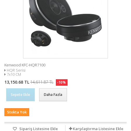
Kenwood KFC-HQR7100
HQR Serisi
7x10 CM
13,150.68 TL
14,611.87 TL
-10%
Sepete Ekle
Daha Fazla
Stokta Yok
Sipariş Listesine Ekle
Karşılaştırma Listesine Ekle