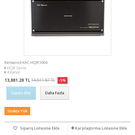
Kenwood KAC-HQR1004
HQR Serisi
4 Kanal
13,881.28 TL
14,611.87 TL
-5%
Sepete Ekle
Daha Fazla
Stokta Yok
Sipariş Listesine Ekle
Karşılaştırma Listesine Ekle