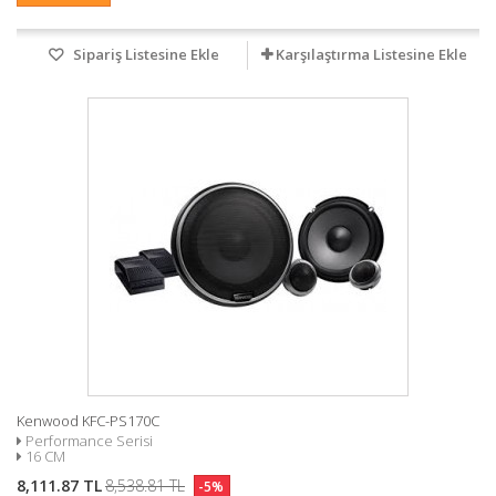
Sipariş Listesine Ekle
Karşılaştırma Listesine Ekle
Kenwood KFC-PS170C
Performance Serisi
16 CM
8,111.87 TL
8,538.81 TL
-5%