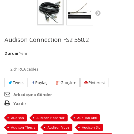
Audison Connection FS2 550.2
Durum
Yeni
2 ch RCA cables
Tweet
Paylaş
Google+
Pinterest
Arkadaşına Gönder
Yazdır
Audison
Audison Hoparlör
Audison Anfi
Audison Thesis
Audison Voce
Audison Bit