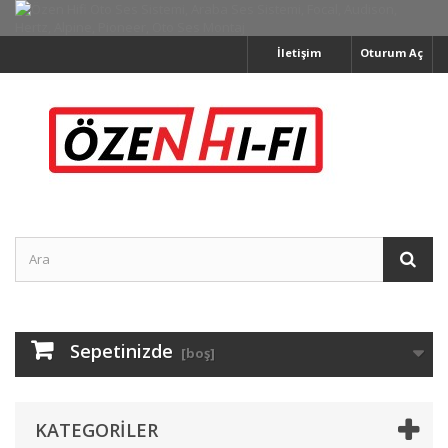
İletişim
Oturum Aç
Sepetinizde
[boş]
KATEGORILER