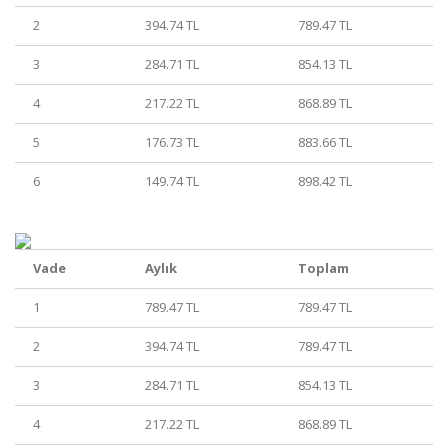
2
394.74 TL
789.47 TL
3
284.71 TL
854.13 TL
4
217.22 TL
868.89 TL
5
176.73 TL
883.66 TL
6
149.74 TL
898.42 TL
Vade
Aylık
Toplam
1
789.47 TL
789.47 TL
2
394.74 TL
789.47 TL
3
284.71 TL
854.13 TL
4
217.22 TL
868.89 TL