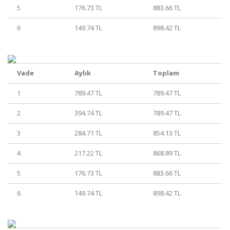
5
176.73 TL
883.66 TL
6
149.74 TL
898.42 TL
Vade
Aylık
Toplam
1
789.47 TL
789.47 TL
2
394.74 TL
789.47 TL
3
284.71 TL
854.13 TL
4
217.22 TL
868.89 TL
5
176.73 TL
883.66 TL
6
149.74 TL
898.42 TL