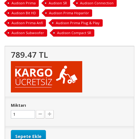
Audison Prima
Audison SR
Audison Connection
Audison Bit HD
Audison Prima Hoparlör
Audison Prima Anfi
Audison Prima Plug & Play
Audison Subwoofer
Audison Compact SR
789.47 TL
Miktarı
Sepete Ekle