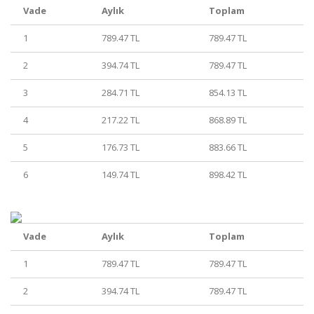
Vade
Aylık
Toplam
1
789.47 TL
789.47 TL
2
394.74 TL
789.47 TL
3
284.71 TL
854.13 TL
4
217.22 TL
868.89 TL
5
176.73 TL
883.66 TL
6
149.74 TL
898.42 TL
Vade
Aylık
Toplam
1
789.47 TL
789.47 TL
2
394.74 TL
789.47 TL