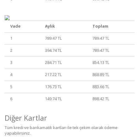
Vade
Aylık
Toplam
1
789.47 TL
789.47 TL
2
394.74 TL
789.47 TL
3
284.71 TL
854.13 TL
4
217.22 TL
868.89 TL
5
176.73 TL
883.66 TL
6
149.74 TL
898.42 TL
Diğer Kartlar
Tüm kredi ve bankamatik kartları ile tek çekim olarak ödeme
yapabilirsiniz.