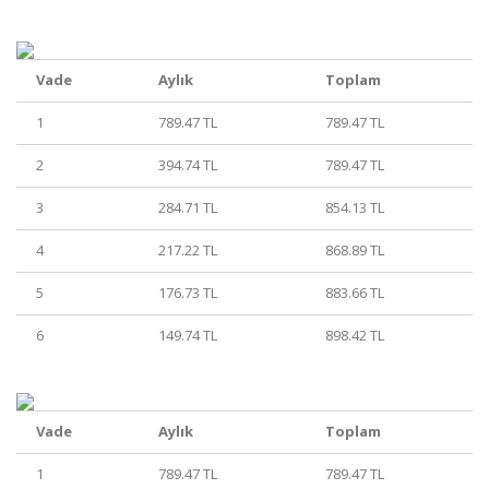
Vade
Aylık
Toplam
1
789.47 TL
789.47 TL
2
394.74 TL
789.47 TL
3
284.71 TL
854.13 TL
4
217.22 TL
868.89 TL
5
176.73 TL
883.66 TL
6
149.74 TL
898.42 TL
Vade
Aylık
Toplam
1
789.47 TL
789.47 TL