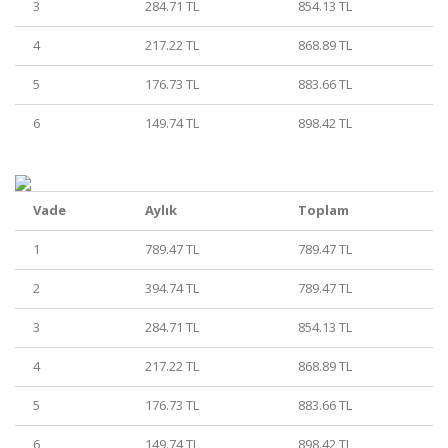
3
284.71 TL
854.13 TL
4
217.22 TL
868.89 TL
5
176.73 TL
883.66 TL
6
149.74 TL
898.42 TL
Vade
Aylık
Toplam
1
789.47 TL
789.47 TL
2
394.74 TL
789.47 TL
3
284.71 TL
854.13 TL
4
217.22 TL
868.89 TL
5
176.73 TL
883.66 TL
6
149.74 TL
898.42 TL