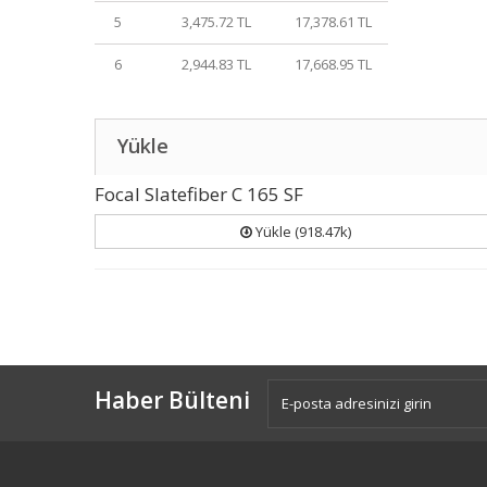
5
3,475.72 TL
17,378.61 TL
6
2,944.83 TL
17,668.95 TL
Yükle
Focal Slatefiber C 165 SF
Yükle (918.47k)
Haber Bülteni