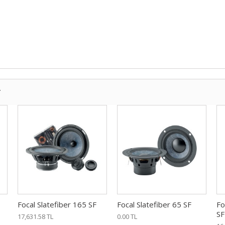
r
Focal Slatefiber 165 SF
Focal Slatefiber 65 SF
Fo
SF
17,631.58 TL
0.00 TL