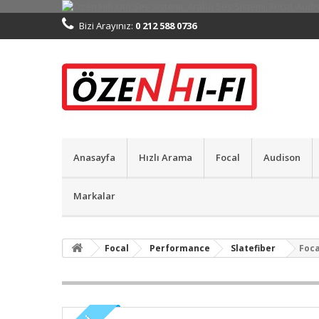
Bizi Arayınız:
0 212 588 0736
Anasayfa
Hızlı Arama
Focal
Audison
Markalar
Focal
Performance
Slatefiber
Foca