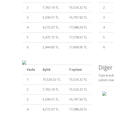
2
7,763.16 TL
15,526.32 TL
2
3
5,599.31 TL
16,797.92 TL
3
4
4,272.07 TL
17,088.26 TL
4
5
3,475.72 TL
17,378.61 TL
5
6
2,944.83 TL
17,668.95 TL
6
Diğer
Vade
Aylık
Toplam
Tüm kredi 
1
15,526.32 TL
15,526.32 TL
çekim ola
2
7,763.16 TL
15,526.32 TL
3
5,599.31 TL
16,797.92 TL
4
4,272.07 TL
17,088.26 TL