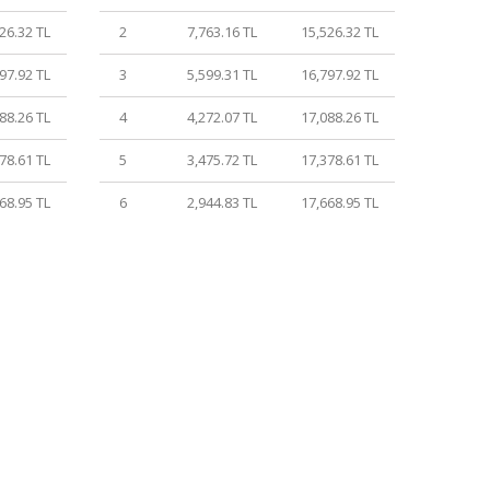
26.32 TL
2
7,763.16 TL
15,526.32 TL
97.92 TL
3
5,599.31 TL
16,797.92 TL
88.26 TL
4
4,272.07 TL
17,088.26 TL
78.61 TL
5
3,475.72 TL
17,378.61 TL
68.95 TL
6
2,944.83 TL
17,668.95 TL