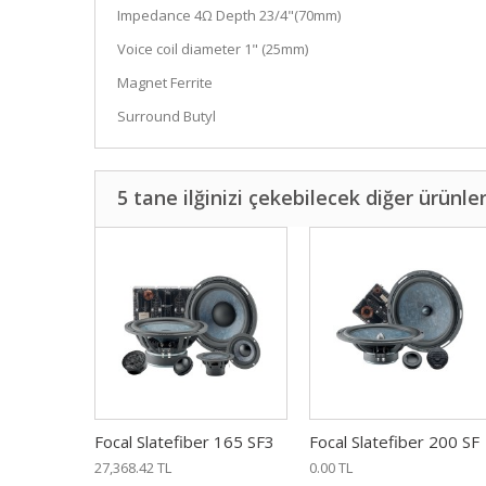
Impedance 4Ω Depth 23/4"(70mm)
Voice coil diameter 1" (25mm)
Magnet Ferrite
Surround Butyl
5 tane ilğinizi çekebilecek diğer ürünle
Focal Slatefiber 165 SF3
Focal Slatefiber 200 SF
27,368.42 TL
0.00 TL