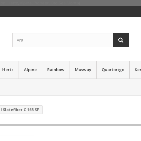
Hertz
Alpine
Rainbow
Musway
Quartorigo
Ke
l Slatefiber C 165 SF