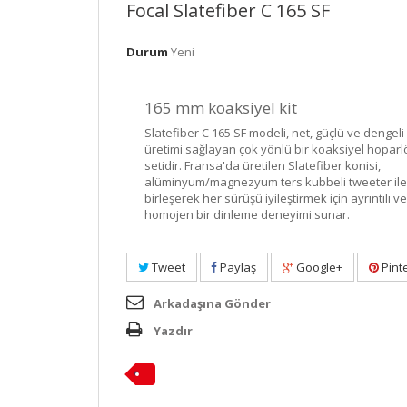
Focal Slatefiber C 165 SF
Durum
Yeni
165 mm koaksiyel kit
Slatefiber C 165 SF modeli, net, güçlü ve dengeli
üretimi sağlayan çok yönlü bir koaksiyel hoparl
setidir. Fransa'da üretilen Slatefiber konisi,
alüminyum/magnezyum ters kubbeli tweeter ile
birleşerek her sürüşü iyileştirmek için ayrıntılı ve
homojen bir dinleme deneyimi sunar.
Tweet
Paylaş
Google+
Pint
Arkadaşına Gönder
Yazdır