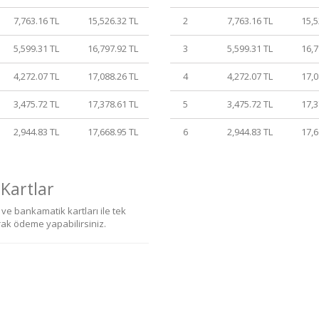
7,763.16 TL
15,526.32 TL
2
7,763.16 TL
15,5
5,599.31 TL
16,797.92 TL
3
5,599.31 TL
16,7
4,272.07 TL
17,088.26 TL
4
4,272.07 TL
17,0
3,475.72 TL
17,378.61 TL
5
3,475.72 TL
17,3
2,944.83 TL
17,668.95 TL
6
2,944.83 TL
17,6
 Kartlar
ve bankamatik kartları ile tek
rak ödeme yapabilirsiniz.