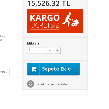
15,526.32 TL
 ses
ör
Miktarı
Sepete Ekle
erest
İstek listesine ekle