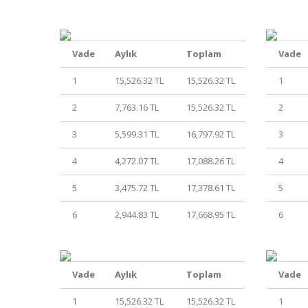
Vade
Aylık
Toplam
Vade
1
15,526.32 TL
15,526.32 TL
1
2
7,763.16 TL
15,526.32 TL
2
3
5,599.31 TL
16,797.92 TL
3
4
4,272.07 TL
17,088.26 TL
4
5
3,475.72 TL
17,378.61 TL
5
6
2,944.83 TL
17,668.95 TL
6
Vade
Aylık
Toplam
Vade
1
15,526.32 TL
15,526.32 TL
1