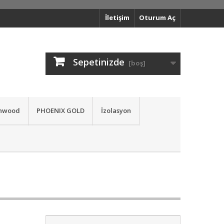
İletişim
Oturum Aç
Sepetinizde
[boş]
nwood
PHOENIX GOLD
İzolasyon