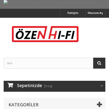
İletişim
Oturum Aç
Sepetinizde
[boş]
KATEGORILER