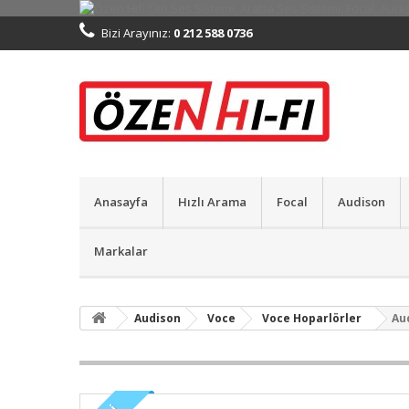
Bizi Arayınız:
0 212 588 0736
Anasayfa
Hızlı Arama
Focal
Audison
Markalar
Audison
Voce
Voce Hoparlörler
Aud