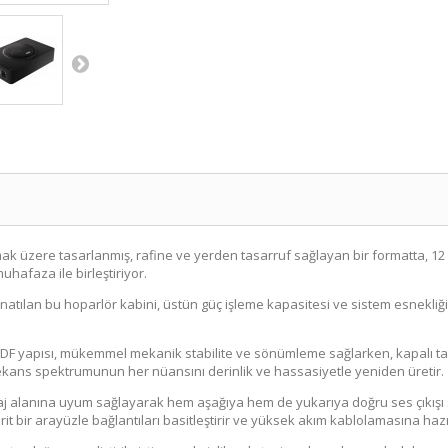
ak üzere tasarlanmış, rafine ve yerden tasarruf sağlayan bir formatta, 12
uhafaza ile birleştiriyor.
onatılan bu hoparlör kabini, üstün güç işleme kapasitesi ve sistem esnekl
DF yapısı, mükemmel mekanik stabilite ve sönümleme sağlarken, kapalı tasa
frekans spektrumunun her nüansını derinlik ve hassasiyetle yeniden üretir.
gaj alanına uyum sağlayarak hem aşağıya hem de yukarıya doğru ses çıkışı
brit bir arayüzle bağlantıları basitleştirir ve yüksek akım kablolamasına hazı