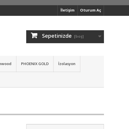
İletişim
Oturum Aç
Sepetinizde
[boş]
nwood
PHOENIX GOLD
İzolasyon