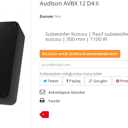
Audison AVBX 12 D4 II
Durum
Yeni
Subwoofer Kutusu | Pasif subwoofe
kutusu | 300 mm | 1100 W
Bu ürün artık stokta bulunmamaktadır
Kullanılabilir olduğundan bana bildir
Tweet
Paylaş
Google+
Pint
Arkadaşına Gönder
Yazdır