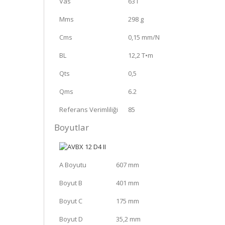
Vas
63 l
Mms
298 g
Cms
0,15 mm/N
BL
12,2 T•m
Qts
0,5
Qms
6.2
Referans Verimliliği
85
Boyutlar
A Boyutu
607 mm
Boyut B
401 mm
Boyut C
175 mm
Boyut D
35,2 mm