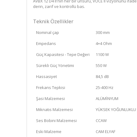
AVBX 12 D4 II'nin her bir unsuru, VOCE II vizyonunu ifade 
derin, zarif ve kontrollü bas.
Teknik Özellikler
Nominal çap
300 mm
Empedans
4+4 Ohm
Güç Kapasitesi - Tepe Değeri
1100 W
Sürekli Güç Yönetimi
550 W
Hassasiyet
84,5 dB
Frekans Tepkisi
25-400 Hz
Şasi Malzemesi
ALÜMİNYUM
Mıknatıs Malzemesi
YÜKSEK YOĞUNLUKLU A
Ses Bobini Malzemesi
CCAW
Eski Malzeme
CAM ELYAF