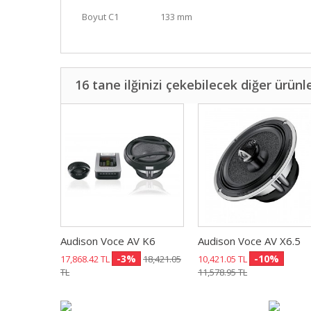
Boyut C1
133 mm
16 tane ilğinizi çekebilecek diğer ürünl
Audison Voce AV K6
Audison Voce AV X6.5
-3%
-10%
17,868.42 TL
18,421.05
10,421.05 TL
TL
11,578.95 TL