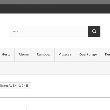
Hertz
Alpine
Rainbow
Musway
Quartorigo
Ke
ison AVBX 12 D4 II