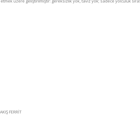
etmek üzere geliştirilmiştir: gereksizlik yok, taviz yok; sadece yolculuk sır
KIŞ FERRİT