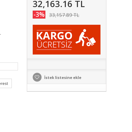
32,163.16 TL
-3%
33,157.89 TL
r
İstek listesine ekle
erest