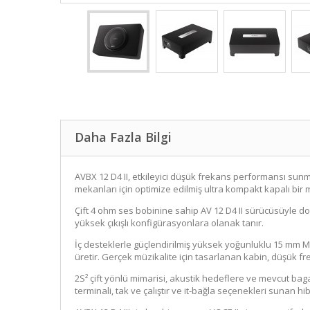
Daha Fazla Bilgi
AVBX 12 D4 II, etkileyici düşük frekans performansı sunm
mekanları için optimize edilmiş ultra kompakt kapalı bir m
Çift 4 ohm ses bobinine sahip AV 12 D4 II sürücüsüyle d
yüksek çıkışlı konfigürasyonlara olanak tanır.
İç desteklerle güçlendirilmiş yüksek yoğunluklu 15 mm M
üretir. Gerçek müzikalite için tasarlanan kabin, düşük 
2S² çift yönlü mimarisi, akustik hedeflere ve mevcut ba
terminali, tak ve çalıştır ve it-bağla seçenekleri sunan hi