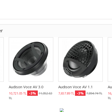
er
Audison Voce AV 3.0
Audison Voce AV 1.1
Au
-3%
-3%
10,721.05 TL
11,052.63
7,657.89 TL
7,894.74 TL
16
TL
TL