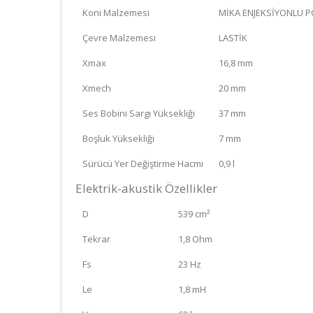
Koni Malzemesi
MİKA ENJEKSİYONLU P
Çevre Malzemesi
LASTİK
Xmax
16,8 mm
Xmech
20 mm
Ses Bobini Sargı Yüksekliği
37 mm
Boşluk Yüksekliği
7 mm
Sürücü Yer Değiştirme Hacmi
0,9 l
Elektrik-akustik Özellikler
D
539 cm²
Tekrar
1,8 Ohm
Fs
23 Hz
Le
1,8 mH