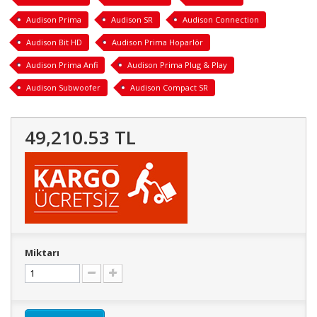
Audison Prima
Audison SR
Audison Connection
Audison Bit HD
Audison Prima Hoparlör
Audison Prima Anfi
Audison Prima Plug & Play
Audison Subwoofer
Audison Compact SR
49,210.53 TL
Miktarı