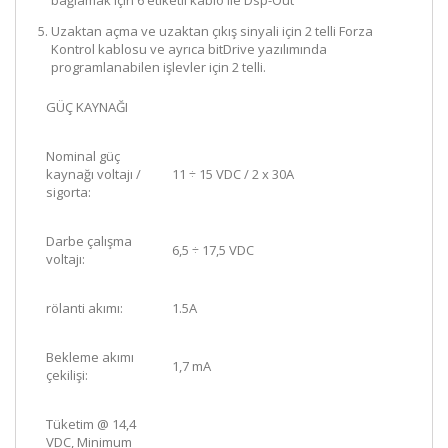
bağlamak için 6 etiketli kablo ile Dsp-Out
Uzaktan açma ve uzaktan çıkış sinyali için 2 telli Forza
Kontrol kablosu ve ayrıca bitDrive yazılımında
programlanabilen işlevler için 2 telli.
GÜÇ KAYNAĞI
Nominal güç
kaynağı voltajı /
11 ÷ 15 VDC / 2 x 30A
sigorta:
Darbe çalışma
6,5 ÷ 17,5 VDC
voltajı:
rölanti akımı:
1.5A
Bekleme akımı
1,7 mA
çekilişi:
Tüketim @ 14,4
VDC, Minimum