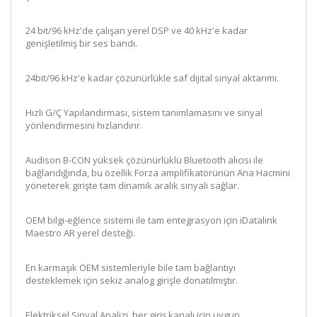
24 bit/96 kHz'de çalışan yerel DSP ve 40 kHz'e kadar
genişletilmiş bir ses bandı.
24bit/96 kHz'e kadar çözünürlükle saf dijital sinyal aktarımı.
Hızlı G/Ç Yapılandırması, sistem tanımlamasını ve sinyal
yönlendirmesini hızlandırır.
Audison B-CON yüksek çözünürlüklü Bluetooth alıcısı ile
bağlandığında, bu özellik Forza amplifikatörünün Ana Hacmini
yöneterek girişte tam dinamik aralık sinyali sağlar.
OEM bilgi-eğlence sistemi ile tam entegrasyon için iDatalink
Maestro AR yerel desteği.
En karmaşık OEM sistemleriyle bile tam bağlantıyı
desteklemek için sekiz analog girişle donatılmıştır.
Elektriksel Sinyal Analizi, her giriş kanalı için uygun