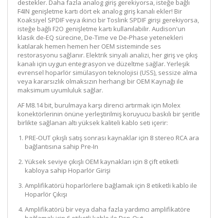
destekler. Daha fazla analog giriş gerekiyorsa, isteğe bağlı
F4IN genişletme kartı dört ek analog giriş kanalı ekler! Bir
Koaksiyel SPDIF veya ikinci bir Toslink SPDIF girişi gerekiyorsa,
isteğe bağlı F2O genişletme kartı kullanılabilir. Audison'un
klasik de-EQ sürecine, De-Time ve De-Phase yetenekleri
katılarak hemen hemen her OEM sisteminde ses
restorasyonu sağlanır. Elektrik sinyali analizi, her giriş ve çıkış
kanalı için uygun entegrasyon ve düzeltme sağlar. Yerleşik
evrensel hoparlör simülasyon teknolojisi (USS), sessize alma
veya kararsızlık olmaksızın herhangi bir OEM Kaynağı ile
maksimum uyumluluk sağlar.
AF M8.14 bit, burulmaya karşı direnci artırmak için Molex
konektörlerinin önüne yerleştirilmiş koruyucu baskılı bir şeritle
birlikte sağlanan altı yüksek kaliteli kablo seti içerir:
PRE-OUT çıkışlı satış sonrası kaynaklar için 8 stereo RCA ara
bağlantısına sahip Pre-In
Yüksek seviye çıkışlı OEM kaynakları için 8 çift etiketli
kabloya sahip Hoparlör Girişi
Amplifikatörü hoparlörlere bağlamak için 8 etiketli kablo ile
Hoparlör Çıkışı
Amplifikatörü bir veya daha fazla yardımcı amplifikatöre