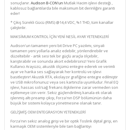
sonuçlanır.
Audison B-CON'un
Mutlak Hacim işlevi desteği ,
kablosuz bağlantılarda bile maksimum bit derinliğini garanti
eder!
*
Çıkış Sürekli Gücü (RMS) @14,4 VDC, %1 THD, tüm kanallar
çalıştırılır.
MAKSİMUM KONTROL İÇİN YENİ NESİL AYAR YETENEKLERİ
Audison'un tamamen yeni bit Drive PC yazılımı, sinyali
tamamen yeni yollarla analiz edebilir, yönlendirebilir ve
düzeltebilir - artık sesi tek bir güçlü araçla ölçebilir,
karıştırabilir ve sonunda akort edebilirsiniz! Yeni Grafik
Kullanıcı Arayüzü, akustik ölçümü entegre ederek ve verimli
ayar ve harika ses sağlayarak her kontrolü ve işlevi
basitleştirir! Akustik RTA, ekolayzır grafiğine entegre edilmiştir
ve USB mikrofonunuz veya ses kartınızla uyumludur. Final EQ
işlevi, hassas sol/sağ frekans ilişkilerine zarar vermeden son
eşitlemeye izin verir. Sekiz güçlendirilmiş kanala ek olarak
işlenmiş altı preamp çıkışı, Forza'nın DSP bölümünün daha
büyük bir sistemi kolayca yönetmesine olanak tanır.
GELİŞMİŞ OEM ENTEGRASYON YETENEKLERİ
Forza'nın sekiz analog girişi ve bir optik Toslink dijital girişi, en
karmaşık OEM sistemleriyle bile tam bağlantıyı