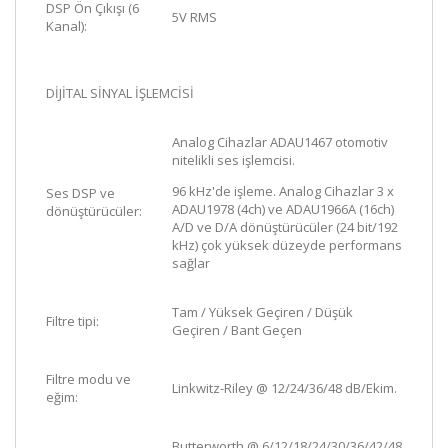
DSP Ön Çıkışı
(6
5V RMS
Kanal):
DİJİTAL SİNYAL İŞLEMCİSİ
Analog Cihazlar ADAU1467 otomotiv
nitelikli ses işlemcisi.
96 kHz'de işleme. Analog Cihazlar 3 x
Ses DSP ve
ADAU1978 (4ch) ve ADAU1966A (16ch)
dönüştürücüler:
A/D ve D/A dönüştürücüler (24 bit/192
kHz) çok yüksek düzeyde performans
sağlar
Tam / Yüksek Geçiren / Düşük
Filtre tipi:
Geçiren / Bant Geçen
Filtre modu ve
Linkwitz-Riley @ 12/24/36/48 dB/Ekim.
eğim:
Butterworth @ 6/12/18/24/30/36/42/48