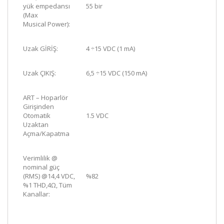
yük empedansı
55 bir
(Max
Musical
Power):
Uzak GİRİŞ:
4 ÷15 VDC (1 mA)
Uzak ÇIKIŞ:
6,5 ÷15 VDC (150 mA)
ART – Hoparlör
Girişinden
Otomatik
1.5 VDC
Uzaktan
Açma/Kapatma
Verimlilik @
nominal güç
(RMS) @14,4 VDC,
%82
%1 THD,4Ω, Tüm
Kanallar: