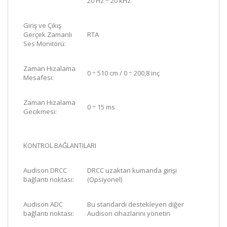
20 Hz ÷ 20 kHz
Giriş ve Çıkış
Gerçek Zamanlı
RTA
Ses Monitörü:
Zaman Hizalama
0 ÷ 510 cm / 0 ÷ 200,8 inç
Mesafesi:
Zaman Hizalama
0 ÷ 15 ms
Gecikmesi:
KONTROL BAĞLANTILARI
Audison DRCC
DRCC uzaktan kumanda girişi
bağlantı noktası:
(Opsiyonel)
Audison ADC
Bu standardı destekleyen diğer
bağlantı noktası:
Audison cihazlarını yönetin