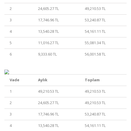
2
24,605.27 TL
49,210.53 TL
3
17,746.96 TL
53,240.87 TL
4
13,540.28 TL
54,161.11 TL
5
11,016.27 TL
55,081.34 TL
6
9,333.60 TL
56,001.58 TL
Vade
Aylık
Toplam
1
49,210.53 TL
49,210.53 TL
2
24,605.27 TL
49,210.53 TL
3
17,746.96 TL
53,240.87 TL
4
13,540.28 TL
54,161.11 TL