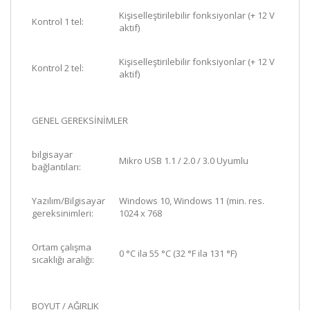
Kişiselleştirilebilir fonksiyonlar (+ 12 V
Kontrol 1 tel:
aktif)
Kişiselleştirilebilir fonksiyonlar (+ 12 V
Kontrol 2 tel:
aktif)
GENEL GEREKSİNİMLER
bilgisayar
Mikro USB 1.1 / 2.0 / 3.0 Uyumlu
bağlantıları:
Yazılım/Bilgisayar
Windows 10, Windows 11 (min. res.
gereksinimleri:
1024 x 768
Ortam çalışma
0 °C ila 55 °C (32 °F ila 131 °F)
sıcaklığı aralığı:
BOYUT / AĞIRLIK