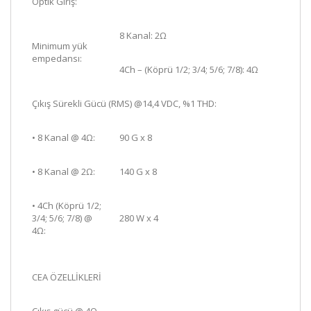
Optik Giriş:
8 Kanal: 2Ω
Minimum yük
empedansı:
4Ch – (Köprü 1/2; 3/4; 5/6; 7/8): 4Ω
Çıkış Sürekli Gücü (RMS) @14,4 VDC, %1 THD:
• 8 Kanal @ 4Ω:
90 G x 8
• 8 Kanal @ 2Ω:
140 G x 8
•
4Ch (Köprü 1/2;
3/4; 5/6; 7/8) @
280 W x 4
4Ω:
CEA ÖZELLİKLERİ