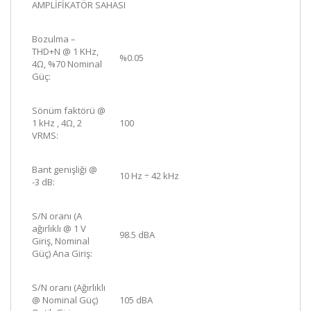
AMPLİFİKATÖR SAHASI
Bozulma –
THD+N @ 1 KHz,
%0.05
4Ω, %70 Nominal
Güç:
Sönüm faktörü @
1 kHz , 4Ω, 2
100
VRMS:
Bant genişliği @
10 Hz ÷ 42 kHz
-3 dB:
S/N oranı (A
ağırlıklı @ 1 V
98.5 dBA
Giriş, Nominal
Güç) Ana Giriş:
S/N oranı (Ağırlıklı
@ Nominal Güç)
105 dBA