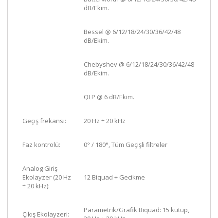
dB/Ekim.
Bessel @ 6/12/18/24/30/36/42/48
dB/Ekim.
Chebyshev @ 6/12/18/24/30/36/42/48
dB/Ekim.
QLP @ 6 dB/Ekim.
Geçiş frekansı:
20 Hz ÷ 20 kHz
Faz kontrolü:
0° / 180°, Tüm Geçişli filtreler
Analog Giriş
Ekolayzer (20 Hz
12 Biquad + Gecikme
÷ 20 kHz):
Parametrik/Grafik Biquad: 15 kutup,
Çıkış Ekolayzeri: