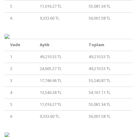
5
11,016.27 TL
55,081.34 TL
6
9,333.60 TL
56,001.58 TL
Vade
Aylık
Toplam
1
49,210.53 TL
49,210.53 TL
2
24,605.27 TL
49,210.53 TL
3
17,746.96 TL
53,240.87 TL
4
13,540.28 TL
54,161.11 TL
5
11,016.27 TL
55,081.34 TL
6
9,333.60 TL
56,001.58 TL