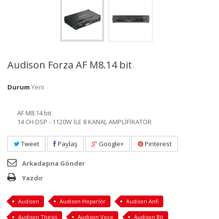
Audison Forza AF M8.14 bit
Durum
Yeni
AF M8.14 bit
14 CH DSP - 1120W İLE 8 KANAL AMPLİFİKATÖR
Tweet
Paylaş
Google+
Pinterest
Arkadaşına Gönder
Yazdır
Audison
Audison Hoparlör
Audison Anfi
Audison Thesis
Audison Voce
Audison Bit