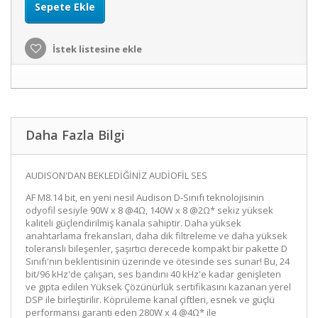
Sepete Ekle
İstek listesine ekle
Daha Fazla Bilgi
AUDISON'DAN BEKLEDİĞİNİZ AUDİOFİL SES
AF M8.14 bit, en yeni nesil Audison D-Sınıfı teknolojisinin
odyofil sesiyle 90W x 8 @4Ω, 140W x 8 @2Ω* sekiz yüksek
kaliteli güçlendirilmiş kanala sahiptir. Daha yüksek
anahtarlama frekansları, daha dik filtreleme ve daha yüksek
toleranslı bileşenler, şaşırtıcı derecede kompakt bir pakette D
Sınıfı'nın beklentisinin üzerinde ve ötesinde ses sunar! Bu, 24
bit/96 kHz'de çalışan, ses bandını 40 kHz'e kadar genişleten
ve gıpta edilen Yüksek Çözünürlük sertifikasını kazanan yerel
DSP ile birleştirilir. Köprüleme kanal çiftleri, esnek ve güçlü
performansı garanti eden 280W x 4 @4Ω* ile