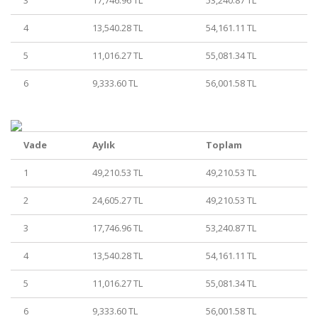
4
13,540.28 TL
54,161.11 TL
5
11,016.27 TL
55,081.34 TL
6
9,333.60 TL
56,001.58 TL
Vade
Aylık
Toplam
1
49,210.53 TL
49,210.53 TL
2
24,605.27 TL
49,210.53 TL
3
17,746.96 TL
53,240.87 TL
4
13,540.28 TL
54,161.11 TL
5
11,016.27 TL
55,081.34 TL
6
9,333.60 TL
56,001.58 TL