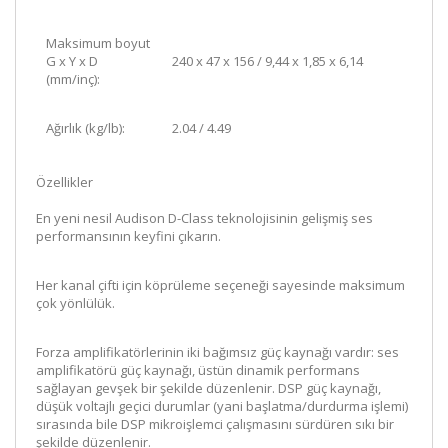
Maksimum boyut
G x Y x D
240 x 47 x 156
/
9,44 x 1,85 x 6,14
(mm/inç):
Ağırlık (kg/lb):
2.04
/
4.49
Özellikler
En yeni nesil Audison D-Class teknolojisinin gelişmiş ses
performansının keyfini çıkarın.
Her kanal çifti için köprüleme seçeneği sayesinde maksimum
çok yönlülük.
Forza amplifikatörlerinin iki bağımsız güç kaynağı vardır: ses
amplifikatörü güç kaynağı, üstün dinamik performans
sağlayan gevşek bir şekilde düzenlenir. DSP güç kaynağı,
düşük voltajlı geçici durumlar (yani başlatma/durdurma işlemi)
sırasında bile DSP mikroişlemci çalışmasını sürdüren sıkı bir
şekilde düzenlenir.