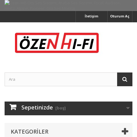
İletişim
Oturum Aç
Sepetinizde
[boş]
KATEGORILER