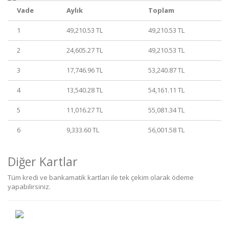
Vade
Aylık
Toplam
1
49,210.53 TL
49,210.53 TL
2
24,605.27 TL
49,210.53 TL
3
17,746.96 TL
53,240.87 TL
4
13,540.28 TL
54,161.11 TL
5
11,016.27 TL
55,081.34 TL
6
9,333.60 TL
56,001.58 TL
Diğer Kartlar
Tüm kredi ve bankamatik kartları ile tek çekim olarak ödeme
yapabilirsiniz.