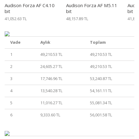
Audison Forza AF C4.10
Audison Forza AF M5.11
Audis
bit
bit
bit
41,052.63 TL
48,157.89 TL
41,842
Vade
Aylık
Toplam
1
49,210.53 TL
49,210.53 TL
2
24,605.27 TL
49,210.53 TL
3
17,746.96 TL
53,240.87 TL
4
13,540.28 TL
54,161.11 TL
5
11,016.27 TL
55,081.34 TL
6
9,333.60 TL
56,001.58 TL