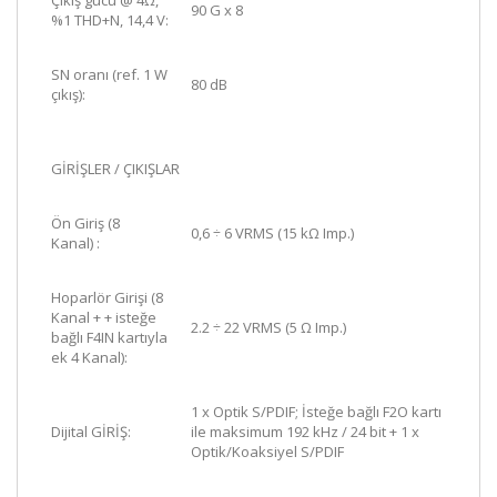
Çıkış gücü @ 4Ω,
90 G x 8
%1 THD+N, 14,4 V:
SN oranı (ref. 1 W
80 dB
çıkış):
GİRİŞLER / ÇIKIŞLAR
Ön
Giriş (8
0,6 ÷ 6 VRMS (15 kΩ Imp.)
Kanal)
:
Hoparlör Girişi
(8
Kanal + + isteğe
2.2 ÷ 22 VRMS (5 Ω Imp.)
bağlı F4IN kartıyla
ek 4 Kanal):
1 x Optik S/PDIF; İsteğe bağlı F2O kartı
Dijital GİRİŞ:
ile maksimum 192 kHz / 24 bit + 1 x
Optik/Koaksiyel S/PDIF