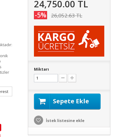
24,750.00 TL
-5%
26,052.63 TL
ktadır:
konik
e
s
Miktarı
izler
erest
Sepete Ekle
İstek listesine ekle