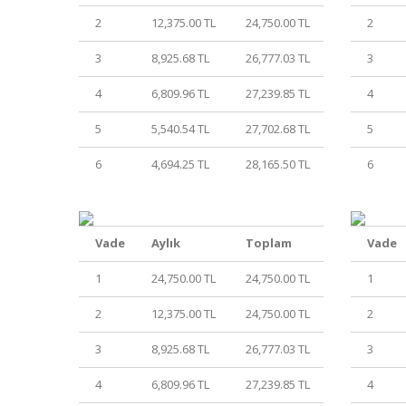
2
12,375.00 TL
24,750.00 TL
2
3
8,925.68 TL
26,777.03 TL
3
4
6,809.96 TL
27,239.85 TL
4
5
5,540.54 TL
27,702.68 TL
5
6
4,694.25 TL
28,165.50 TL
6
Vade
Aylık
Toplam
Vade
1
24,750.00 TL
24,750.00 TL
1
2
12,375.00 TL
24,750.00 TL
2
3
8,925.68 TL
26,777.03 TL
3
4
6,809.96 TL
27,239.85 TL
4