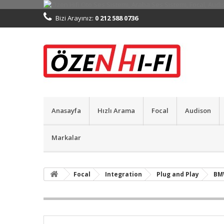
Bizi Arayınız:
0 212 588 0736
Anasayfa
Hızlı Arama
Focal
Audison
Markalar
Focal
Integration
Plug and Play
BM