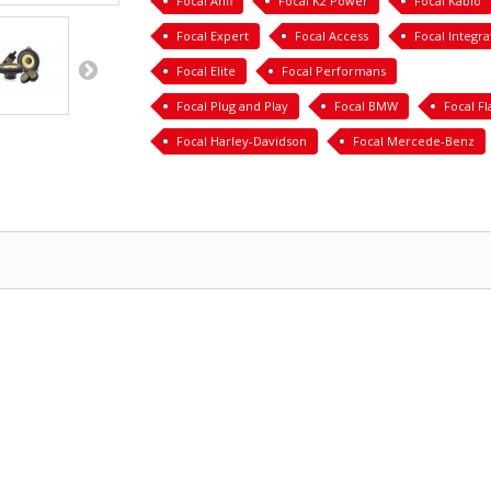
Focal Anfi
Focal K2 Power
Focal Kablo
Focal Expert
Focal Access
Focal Integra
Focal Elite
Focal Performans
Focal Plug and Play
Focal BMW
Focal Fl
Focal Harley-Davidson
Focal Mercede-Benz