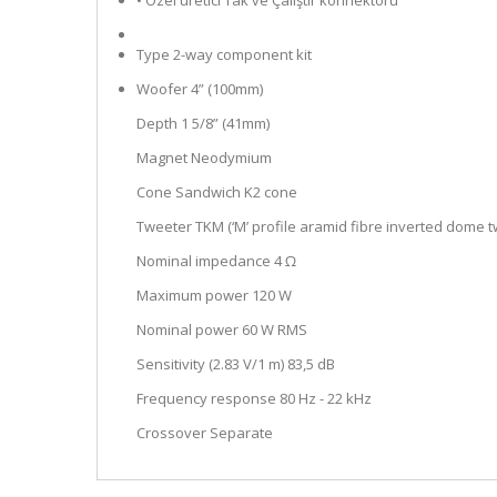
• Özel üretici Tak ve Çalıştır konnektörü
Type 2-way component kit
Woofer 4” (100mm)
Depth 1 5/8” (41mm)
Magnet Neodymium
Cone Sandwich K2 cone
Tweeter TKM (‘M’ profile aramid fibre inverted dome t
Nominal impedance 4 Ω
Maximum power 120 W
Nominal power 60 W RMS
Sensitivity (2.83 V/1 m) 83,5 dB
Frequency response 80 Hz - 22 kHz
Crossover Separate