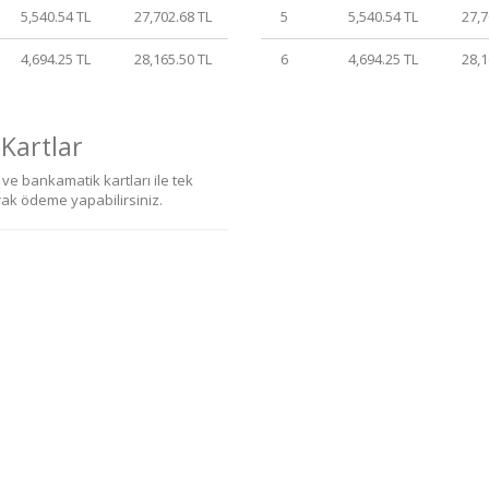
5,540.54 TL
27,702.68 TL
5
5,540.54 TL
27,7
4,694.25 TL
28,165.50 TL
6
4,694.25 TL
28,1
 Kartlar
ve bankamatik kartları ile tek
rak ödeme yapabilirsiniz.