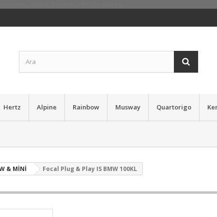
Hertz
Alpine
Rainbow
Musway
Quartorigo
Ke
W & MİNİ
Focal Plug & Play IS BMW 100KL