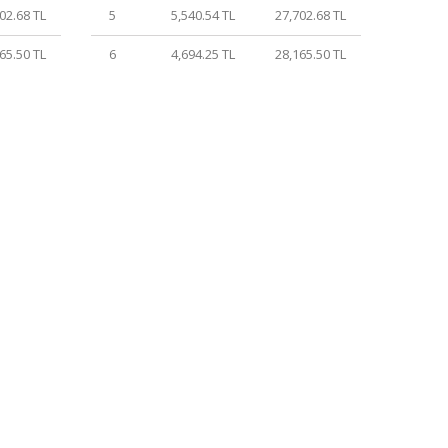
02.68 TL
5
5,540.54 TL
27,702.68 TL
65.50 TL
6
4,694.25 TL
28,165.50 TL