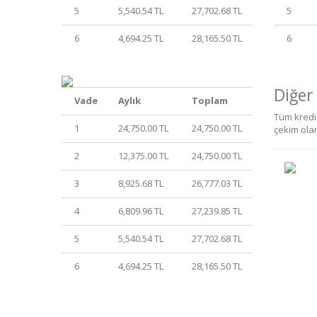
5
5,540.54 TL
27,702.68 TL
5
6
4,694.25 TL
28,165.50 TL
6
Diğer
Vade
Aylık
Toplam
Tüm kredi 
1
24,750.00 TL
24,750.00 TL
çekim ola
2
12,375.00 TL
24,750.00 TL
3
8,925.68 TL
26,777.03 TL
4
6,809.96 TL
27,239.85 TL
5
5,540.54 TL
27,702.68 TL
6
4,694.25 TL
28,165.50 TL