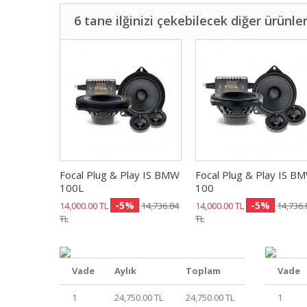
6 tane ilğinizi çekebilecek diğer ürünle
Focal Plug & Play IS BMW
Focal Plug & Play IS B
100L
100
-5%
-5%
14,000.00 TL
14,736.84
14,000.00 TL
14,736.
TL
TL
Vade
Aylık
Toplam
Vade
1
24,750.00 TL
24,750.00 TL
1