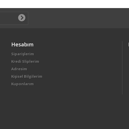
Hesabım
Siparişlerim
Kredi Sliplerim
Adresim
Kişisel Bilgilerim
Kuponlarım