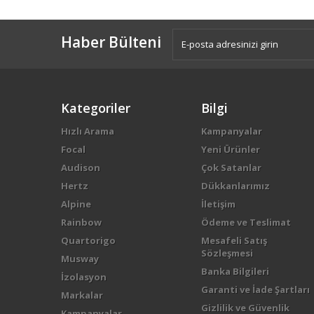
Haber Bülteni
Kategoriler
Bilgi
Hızlı Arama
Kampanyalar
Focal
Yeni Ürünler
Audison
Çok Satanlar
Hertz
Dükkanlarımız
Alpine
İletişim
Rainbow
Ödeme ve Teslimat
Quartorigo
Mesafeli Satış
Sözleşmesi
Musway
Banka Bilgileri
İzolasyon
Garanti ve İade Şartları
Markalar
Gizlilik ve Güvenlik
Kampanyalar