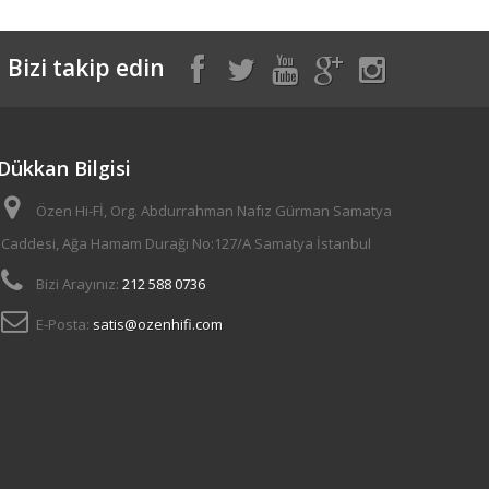
Bizi takip edin
Dükkan Bilgisi
Özen Hi-Fİ, Org. Abdurrahman Nafız Gürman Samatya
Caddesi, Ağa Hamam Durağı No:127/A Samatya İstanbul
Bizi Arayınız:
212 588 0736
E-Posta:
satis@ozenhifi.com