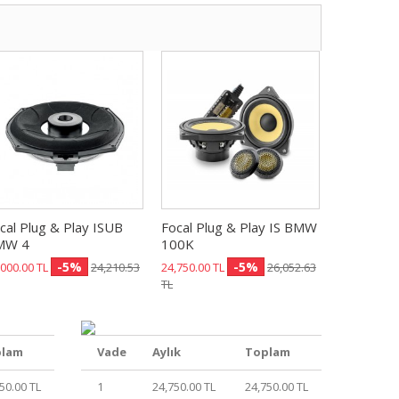
cal Plug & Play ISUB
Focal Plug & Play IS BMW
MW 4
100K
-5%
-5%
,000.00 TL
24,210.53
24,750.00 TL
26,052.63
TL
plam
Vade
Aylık
Toplam
50.00 TL
1
24,750.00 TL
24,750.00 TL