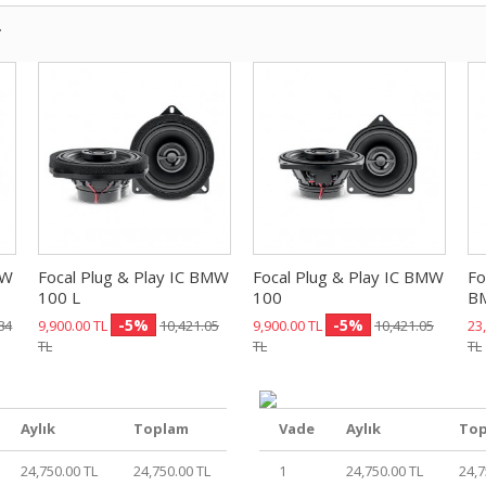
r
MW
Focal Plug & Play IC BMW
Focal Plug & Play IC BMW
Fo
100 L
100
B
-5%
-5%
84
9,900.00 TL
10,421.05
9,900.00 TL
10,421.05
23
TL
TL
TL
Aylık
Toplam
Vade
Aylık
To
24,750.00 TL
24,750.00 TL
1
24,750.00 TL
24,7