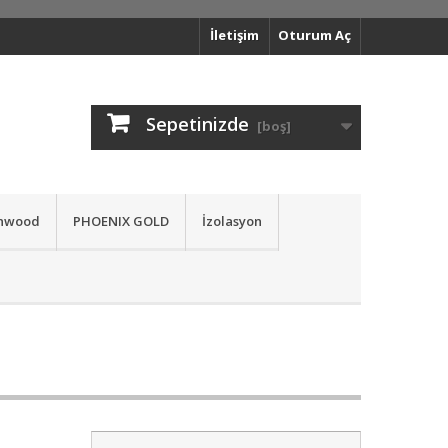
İletişim
Oturum Aç
Sepetinizde
[boş]
nwood
PHOENIX GOLD
İzolasyon