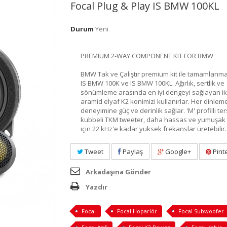
Focal Plug & Play IS BMW 100KL
Durum
Yeni
PREMIUM 2-WAY COMPONENT KIT FOR BMW
BMW Tak ve Çalıştır premium kit ile tamamlanma
IS BMW 100K ve IS BMW 100KL. Ağırlık, sertlik ve
sönümleme arasında en iyi dengeyi sağlayan i
aramid elyaf K2 konimizi kullanırlar. Her dinlem
deneyimine güç ve derinlik sağlar. 'M' profilli ter
kubbeli TKM tweeter, daha hassas ve yumuşak t
için 22 kHz'e kadar yüksek frekanslar üretebilir.
Tweet
Paylaş
Google+
Pint
Arkadaşına Gönder
Yazdır
Focal
Focal Hoparlör
Focal Subwoofer