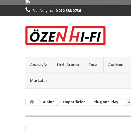
Bizi Arayınız:
0 212 588 0736
Anasayfa
Hızlı Arama
Focal
Audison
Markalar
Alpine
Hoparlörler
Plug and Play
A