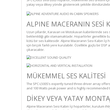
SPC-L500S sıva üstü hoparlör, mükemmel ses üretimi için 
yatay veya dikey yönde gösterecek şekilde döndürülebil
ALPINE MACERANIN SESİ 
Uzun yıllardır, Karavan ve Motokavan kabinlerinde ses s
beklenildiği gibi olamamaktadır. Hoparlörler genellikle 
kötü bir ses kalitesidir. Alpine Maceranın Sesi Kabin İ
için birçok farklı yere kurulabilir. Özellikle güçlü bir DS
çıkaracaktır.
MÜKEMMEL SES KALİTESİ
The SPC-L500S’s expertly tuned three-driver array offer
and 100 Watts peak power and is highly recommended to
DİKEY VEYA YATAY MONTA
Alpine Maceranın Sesi Kabin İçi hoparlörler, kurulum iht