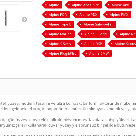
Alpine
Alpine Ana Ünite
Alpine Anfi
Alpine PDR
Alpine PDX
Alpine PMX
Alpine Type E
Alpine Subwoofer
Alpine Marine
Alpine E Serisi
Alpine R S
Alpine S Serisi
Alpine DSP
Alpine Status
Alpine Plug&Play
Alpine BMW
aliteli yüzey, modern tasarım ve ultra kompakt bir form faktöründe mükemme
leri, geleneksel araç içi hoparlörlerle mümkün olmayan simetrik ve iyi hi
uklarda gümüş veya koyu eloksallı alüminyum muhafazalara sahip yüksek ka
lüminyum ızgarayı kullanarak duvar yüzeyiyle sorunsuz bir şekilde bütünleşen