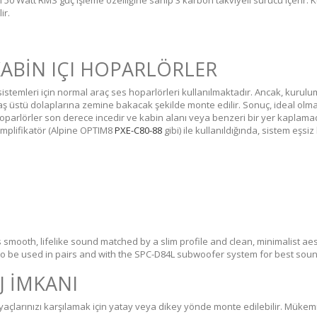
50 Watt RMS güç işleme özelliğine sahip 3 karbon takviyeli sürücü içerir. 
ir.
KABİN IÇI HOPARLÖRLER
istemleri için normal araç ses hoparlörleri kullanılmaktadır. Ancak, kurul
baş üstü dolaplarına zemine bakacak şekilde monte edilir. Sonuç, ideal olm
çi hoparlörler son derece incedir ve kabin alanı veya benzeri bir yer kap
P amplifikatör (Alpine OPTIM8
PXE-C80-88
gibi) ile kullanıldığında, sistem eşsi
s smooth, lifelike sound matched by a slim profile and clean, minimalist 
 be used in pairs and with the SPC-D84L subwoofer system for best sound
J İMKANI
iyaçlarınızı karşılamak için yatay veya dikey yönde monte edilebilir. Müke