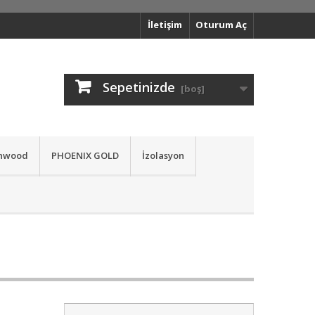
İletişim
Oturum Aç
Sepetinizde
[boş]
nwood
PHOENIX GOLD
İzolasyon