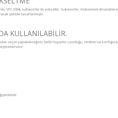
ÜKSELTME
umlu SPC-D84L subwoofer ile yükseltin. Subwoofer, mükemmel dinamiklere sa
acak şekilde tasarlanmıştır.
A KULLANILABİLİR.
ndan seçim yapabileceğiniz farklı hoparlör uzunluğu, renkleri ve konfigüras
ştirebilirsiniz.
tirilebilir