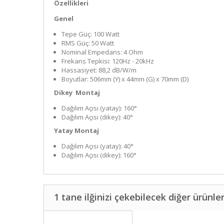
Özellikleri
Genel
Tepe Güç: 100 Watt
RMS Güç: 50 Watt
Nominal Empedans: 4 Ohm
Frekans Tepkisi: 120Hz - 20kHz
Hassasiyet: 88,2 dB/W/m
Boyutlar: 506mm (Y) x 44mm (G) x 70mm (D)
Dikey Montaj
Dağılım Açısı (yatay): 160°
Dağılım Açısı (dikey): 40°
Yatay Montaj
Dağılım Açısı (yatay): 40°
Dağılım Açısı (dikey): 160°
1 tane ilğinizi çekebilecek diğer ürünle