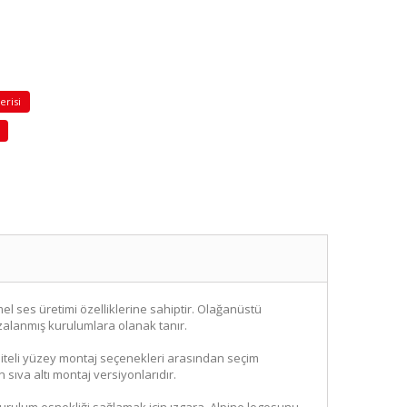
erisi
l ses üretimi özelliklerine sahiptir. Olağanüstü
zalanmış kurulumlara olanak tanır.
liteli yüzey montaj seçenekleri arasından seçim
 sıva altı montaj versiyonlarıdır.