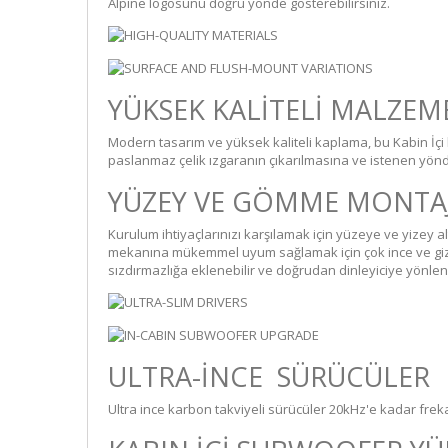
Alpine logosunu doğru yönde gösterebilirsiniz.
YÜKSEK KALİTELİ MALZEM
Modern tasarım ve yüksek kaliteli kaplama, bu Kabin İçi
paslanmaz çelik ızgaranın çıkarılmasına ve istenen yönd
YÜZEY VE GÖMME MONTAJ
Kurulum ihtiyaçlarınızı karşılamak için yüzeye ve yizey a
mekanına mükemmel uyum sağlamak için çok ince ve gizl
sızdırmazlığa eklenebilir ve doğrudan dinleyiciye yönlendi
ULTRA-İNCE SÜRÜCÜLER
Ultra ince karbon takviyeli sürücüler 20kHz'e kadar frek