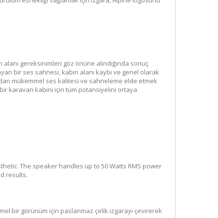
Kurulum esnekliği sağlamak için ızgara, Alpine logosunu
um alanı gereksinimleri göz önüne alındığında sonuç
ayan bir ses sahnesi, kabin alanı kaybı ve genel olarak
lamadan mükemmel ses kalitesi ve sahneleme elde etmek
z bir karavan kabini için tüm potansiyelini ortaya
aesthetic. The speaker handles up to 50 Watts RMS power
 results.
mmel bir görünüm için paslanmaz çelik ızgarayı çevirerek