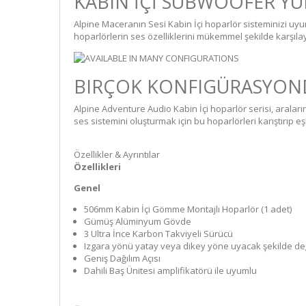
KABIN İÇİ SUBWOOFER Y
Alpine Maceranın Sesi Kabin İçi hoparlör sisteminizi uy
hoparlörlerin ses özelliklerini mükemmel şekilde karşılay
BIRÇOK KONFIGÜRASYOND
Alpine Adventure Audio Kabin İçi hoparlör serisi, araları
ses sistemini oluşturmak için bu hoparlörleri karıştırıp eşle
Özellikler & Ayrıntılar
Özellikleri
Genel
506mm Kabin İçi Gömme Montajlı Hoparlör (1 adet)
Gümüş Alüminyum Gövde
3 Ultra İnce Karbon Takviyeli Sürücü
Izgara yönü yatay veya dikey yöne uyacak şekilde değiş
Geniş Dağılım Açısı
Dahili Baş Ünitesi amplifikatörü ile uyumlu