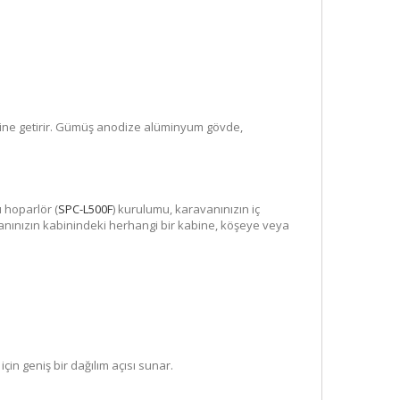
aline getirir. Gümüş anodize alüminyum gövde,
 hoparlör (
SPC-L500F
) kurulumu, karavanınızın iç
nınızın kabinindeki herhangi bir kabine, köşeye veya
in geniş bir dağılım açısı sunar.