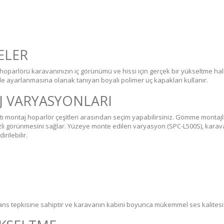
ELER
 hoparlörü karavanınızın iç görünümü ve hissi için gerçek bir yükseltme h
e ayarlanmasına olanak tanıyan boyalı polimer uç kapakları kullanır.
 VARYASYONLARI
ltı montaj hoparlör çeşitleri arasından seçim yapabilirsiniz. Gömme montajlı
i görünmesini sağlar. Yüzeye monte edilen varyasyon (SPC-L500S), karava
rilebilir.
ans tepkisine sahiptir ve karavanın kabini boyunca mükemmel ses kalitesi iç