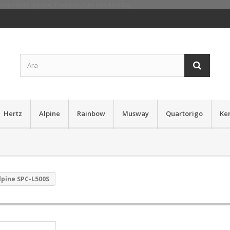
Hertz
Alpine
Rainbow
Musway
Quartorigo
Ke
lpine SPC-L500S